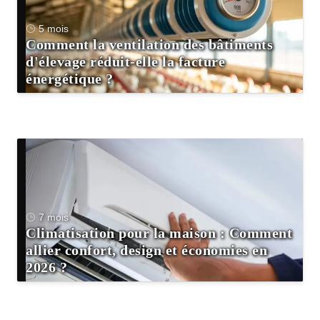
5 mois
Comment la ventilation des bâtiments
d'élevage réduit-elle la facture
énergétique ?
7 mois
Climatisation pour la maison : Comment
allier confort, design et économies en
2026 ?