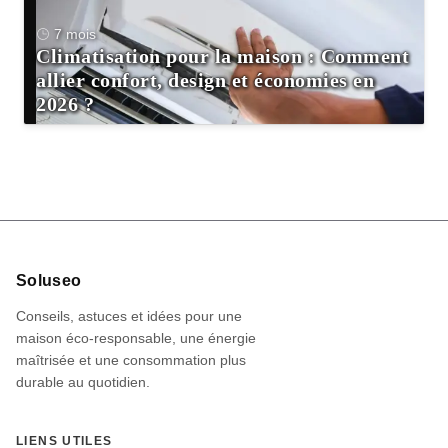
7 mois
Climatisation pour la maison : Comment
allier confort, design et économies en
2026 ?
Informations
Soluseo
du
Conseils, astuces et idées pour une
site
maison éco-responsable, une énergie
maîtrisée et une consommation plus
durable au quotidien.
LIENS UTILES