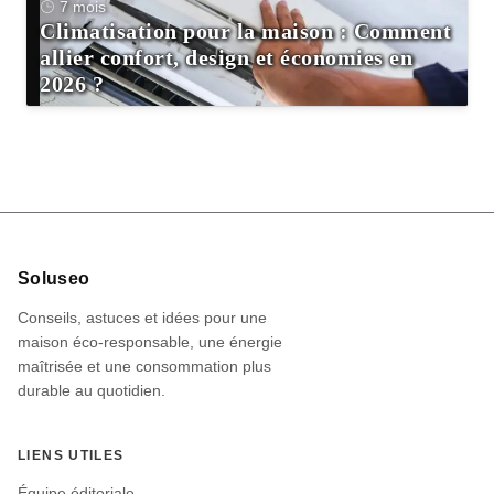
7 mois
Climatisation pour la maison : Comment
allier confort, design et économies en
2026 ?
Informations
Soluseo
du
Conseils, astuces et idées pour une
site
maison éco-responsable, une énergie
maîtrisée et une consommation plus
durable au quotidien.
LIENS UTILES
Équipe éditoriale