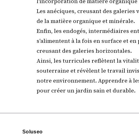
l'incorporation de matière organique à
Les anéciques, creusant des galeries 
de la matière organique et minérale.
Enfin, les endogés, intermédiaires en
s'alimentent à la fois en surface et e
creusant des galeries horizontales.
Ainsi, les turricules reflètent la
vitali
souterraine et révèlent le travail inv
notre environnement. Apprendre à les 
pour créer un jardin sain et durable.
Informations
Soluseo
du