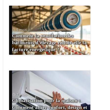
5 mois
Comment la ventilation des
bâtiments d'élevage réduit-elle la
facture énergétique ?
7 mois
Climatisation pour la maison :
Comment allier confort, design et