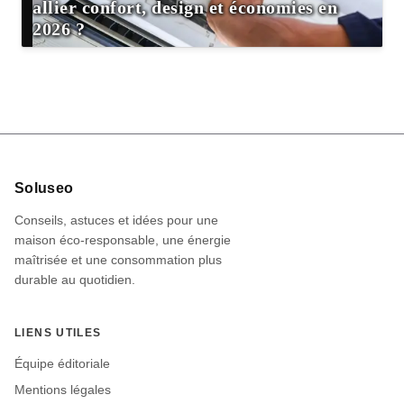
allier confort, design et économies en
2026 ?
Informations
Soluseo
du
Conseils, astuces et idées pour une
site
maison éco-responsable, une énergie
maîtrisée et une consommation plus
durable au quotidien.
LIENS UTILES
Équipe éditoriale
Mentions légales