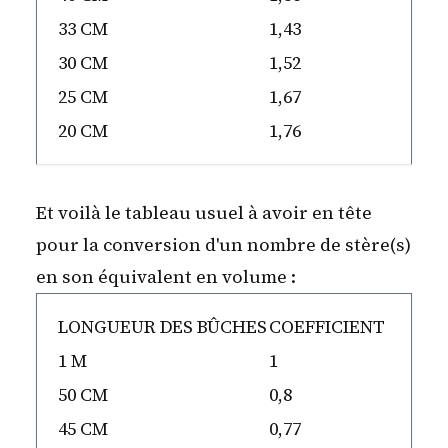
33 CM
1,43
30 CM
1,52
25 CM
1,67
20 CM
1,76
Et voilà le tableau usuel à avoir en tête
pour la conversion d'un nombre de stère(s)
en son équivalent en volume :
LONGUEUR DES BÛCHES
COEFFICIENT
1 M
1
50 CM
0,8
45 CM
0,77