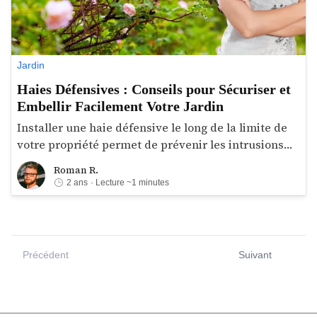
Jardin
Haies Défensives : Conseils pour Sécuriser et
Embellir Facilement Votre Jardin
Installer une haie défensive le long de la limite de
votre propriété permet de prévenir les intrusions
indésirables dans votre jardin tout en conservant un
Roman R.
Roman R.
aspect naturel et verdoyant. Cette solution présente
2 ans
· Lecture ~1 minutes
de nombreux avantages par rapport à un mur en
béton ou une clôture métallique, notamment en
termes d'esthétique et de coût. En effet, une haie
défensive composée de plantes épineuses et denses
Précédent
Suivant
constitue une barrière naturelle qui peut
rapidement atteindre une hauteur supérieure à 1,5
mètre et ainsi dissuader les personnes mal
intentionnées.