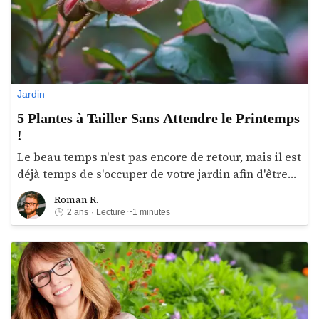
Jardin
5 Plantes à Tailler Sans Attendre le Printemps
!
Le beau temps n'est pas encore de retour, mais il est
déjà temps de s'occuper de votre jardin afin d'être
prêt pour l'arrivée du printemps. Certaines plantes
Roman R.
Roman R.
nécessitent en effet une taille avant que les
2 ans
· Lecture ~1 minutes
premières chaleurs arrivent et que l'hiver ne soit
totalement achevé.