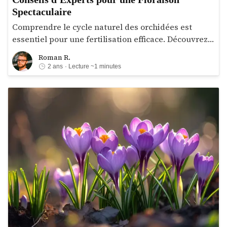
Spectaculaire
Comprendre le cycle naturel des orchidées est
essentiel pour une fertilisation efficace. Découvrez
vite comment et quand nourrir ces plantes
Roman R.
Roman R.
exotiques pour stimuler une floraison spectaculaire
2 ans
· Lecture ~1 minutes
et prolongée !