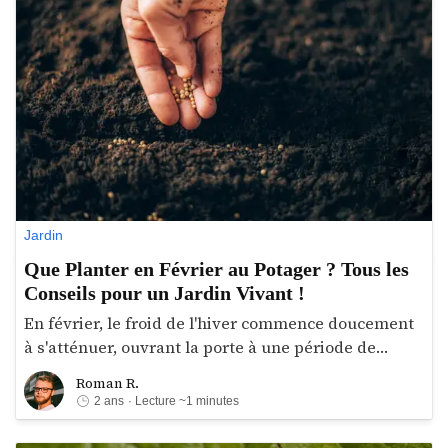
meilleurs couvre-sols persistants qui
transformeront votre jardin !
Jardin
Que Planter en Février au Potager ? Tous les
Conseils pour un Jardin Vivant !
En février, le froid de l'hiver commence doucement
à s'atténuer, ouvrant la porte à une période de
renaissance au jardin. C'est le moment idéal pour
Roman R.
Roman R.
anticiper le printemps et commencer à préparer
2 ans
· Lecture ~1 minutes
doucement votre potager. Que vous soyez un
jardinier expérimenté ou un novice, nous vous