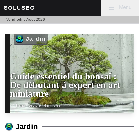
Mobile menu
Menu
SOLUSEO
Vendredi 7 Août 2026
Jardin
Guide essentiel du bonsaï :
De débutant à expert en art
miniature
1 ans
· Lecture ~4 minutes
Jardin