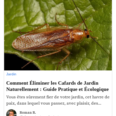
avons préparé un guide pratique sur ce que vous
pouvez planter en février pour enrichir votre
potager.
Jardin
Comment Éliminer les Cafards de Jardin
Naturellement : Guide Pratique et Écologique
Vous êtes sûrement fier de votre jardin, cet havre de
paix, dans lequel vous passez, avec plaisir, des
moments agréables. Cependant, cet éden peut
Roman R.
Roman R.
rapidement devenir le théâtre d’une lutte discrète