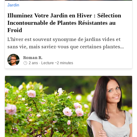
Jardin
Illuminez Votre Jardin en Hiver : Sélection
Incontournable de Plantes Résistantes au
Froid
L'hiver est souvent synonyme de jardins vides et
sans vie, mais saviez-vous que certaines plantes
offrent des fleurs même pendant cette période ?
Roman R.
Roman R.
Dans cet article, nous explorerons quelques-unes
2 ans
· Lecture ~2 minutes
des plantes les plus appréciées pour leur capacité à
égayer un jardin en hiver et partagerons quelques
conseils sur comment les choisir.