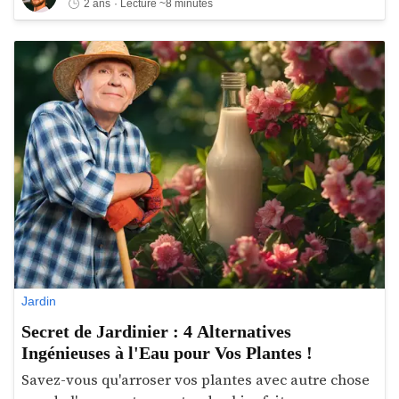
2 ans
· Lecture ~8 minutes
mais persistante contre des invités indésirables : les
cafards de jardin. Si la vue de ces nuisibles fouillant
parmi vos plantes vous dérange, vous n'êtes pas le
seul. En effet, les cafards ne se contentent pas
d’occuper votre espace extérieur, ils peuvent
également nuire à la santé de votre jardin en
s'attaquant aux jeunes pousses et en propageant
des maladies. Mais pourquoi ces intrus choisissent-
ils de s'installer dans votre jardin, et plus important
encore, comment pouvez-vous les éliminer de
manière naturelle et écologique ? Explications !
Jardin
Secret de Jardinier : 4 Alternatives
Ingénieuses à l'Eau pour Vos Plantes !
Savez-vous qu'arroser vos plantes avec autre chose