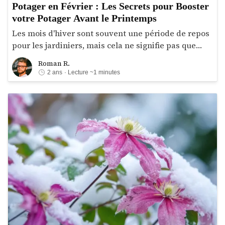
Potager en Février : Les Secrets pour Booster
votre Potager Avant le Printemps
Les mois d'hiver sont souvent une période de repos
pour les jardiniers, mais cela ne signifie pas que
vous ne pouvez pas faire avancer vos travaux de
Roman R.
Roman R.
jardinage. Voici quelques astuces pour améliorer
2 ans
· Lecture ~1 minutes
votre jardin à partir du confort de votre maison
pendant la saison froide.