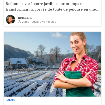
Redonnez vie à votre jardin ce printemps en
transformant la corvée de tonte de pelouse en une
opportunité écologique. Découvrez comment utiliser
Roman R.
Roman R.
efficacement la tonte de pelouse comme paillage,
2 ans
· Lecture ~2 minutes
enrichissant ainsi votre sol et protégeant vos
plantes.
Jardin