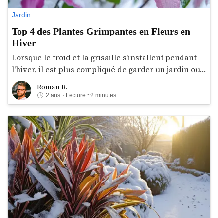
Jardin
Top 4 des Plantes Grimpantes en Fleurs en
Hiver
Lorsque le froid et la grisaille s'installent pendant
l'hiver, il est plus compliqué de garder un jardin ou
bien un balcon éblouissant. Heureusement,
Roman R.
Roman R.
certaines plantes grimpantes présentent des
2 ans
· Lecture ~2 minutes
floraisons magnifiques et inattendues durant cette
période difficile. Dans cet article, découvrez ces
merveilleuses plantes qui orneront et égayeront
votre espace vert même en plein hiver.