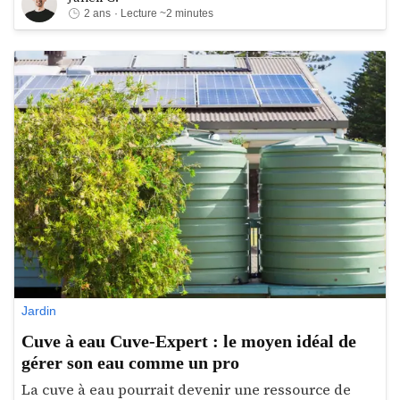
méthodes et les conseils les plus efficaces pour un
2 ans
· Lecture ~2 minutes
rendu parfait. Ainsi, allons droit au but et explorons
ensemble les phases cruciales pour mener à bien
votre plan de couture de bâche.
Jardin
Cuve à eau Cuve-Expert : le moyen idéal de
gérer son eau comme un pro
La cuve à eau pourrait devenir une ressource de