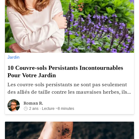
Jardin
10 Couvre-sols Persistants Incontournables
Pour Votre Jardin
Les couvre-sols persistants ne sont pas seulement
des alliés de taille contre les mauvaises herbes, ils
jouent un rôle importants dans la prévention de
Roman R.
Roman R.
l'érosion et la rétention de l'humidité du sol. Au-delà
2 ans
· Lecture ~8 minutes
de leurs bienfaits fonctionnels, ces plantes
enrichissent esthétiquement votre jardin grâce à
leur diversité d'usage. Car oui, il existe des plantes
couvre-sol jolie. Voici donc une sélection des 10